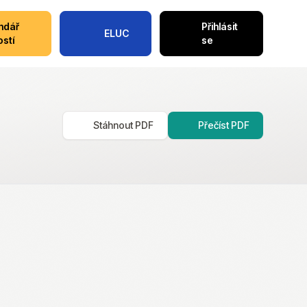
ndář
Přihlásit
ELUC
ostí
se
Stáhnout PDF
Přečíst PDF