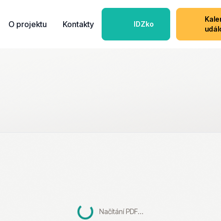
Kale
O projektu
Kontakty
IDZko
udál
Načítání PDF...