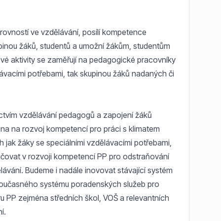
nerovností ve vzdělávání, posílí kompetence
pinou žáků, studentů a umožní žákům, studentům
íčové aktivity se zaměřují na pedagogické pracovníky
ělávacími potřebami, tak skupinou žáků nadaných či
nictvím vzdělávání pedagogů a zapojení žáků
na na rozvoj kompetencí pro práci s klimatem
h jak žáky se speciálními vzdělávacími potřebami,
ačovat v rozvoji kompetencí PP pro odstraňování
lávání. Budeme i nadále inovovat stávající systém
současného systému poradenských služeb pro
 PP zejména středních škol, VOŠ a relevantních
í.