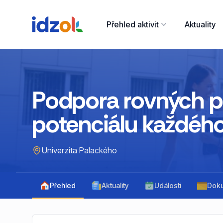
Přehled aktivit
Aktuality
Podpora rovných pří
potenciálu každéh
Univerzita Palackého
Přehled
Aktuality
Události
Dok