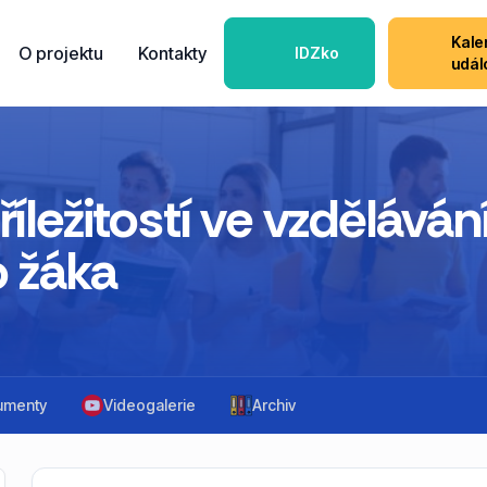
Kale
O projektu
Kontakty
IDZko
udál
ležitostí ve vzdělávání
o žáka
umenty
Videogalerie
Archiv