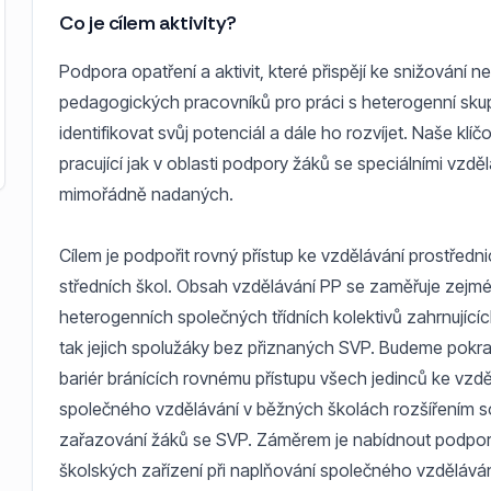
Co je cílem aktivity?
Podpora opatření a aktivit, které přispějí ke snižování 
pedagogických pracovníků pro práci s heterogenní sku
identifikovat svůj potenciál a dále ho rozvíjet. Naše kl
pracující jak v oblasti podpory žáků se speciálními vzd
mimořádně nadaných.
Cílem je podpořit rovný přístup ke vzdělávání prostřed
středních škol. Obsah vzdělávání PP se zaměřuje zejmé
heterogenních společných třídních kolektivů zahrnujícíc
tak jejich spolužáky bez přiznaných SVP. Budeme pokr
bariér bránících rovnému přístupu všech jedinců ke vzdě
společného vzdělávání v běžných školách rozšířením 
zařazování žáků se SVP. Záměrem je nabídnout podporu
školských zařízení při naplňování společného vzděláván