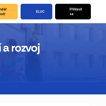
ndář
Přihlásit
ELUC
ostí
se
 a rozvoj