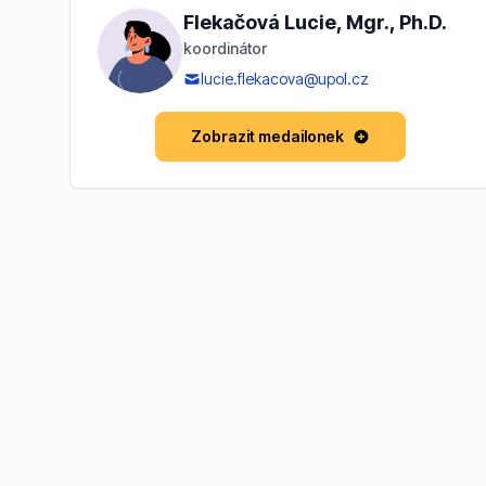
Flekačová Lucie, Mgr., Ph.D.
koordinátor
lucie.flekacova@upol.cz
Zobrazit medailonek