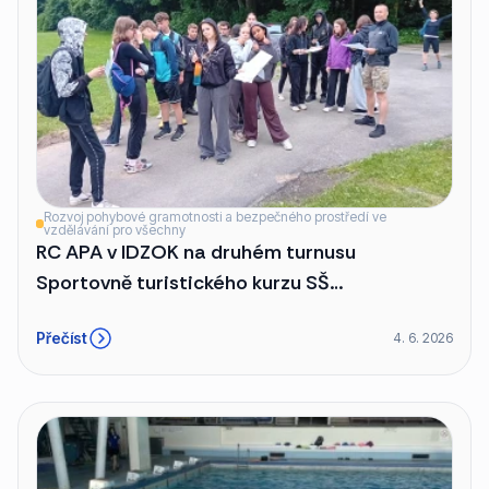
Rozvoj pohybové gramotnosti a bezpečného prostředí ve
vzdělávání pro všechny
RC APA v IDZOK na druhém turnusu
Sportovně turistického kurzu SŠ
polytechnické, Rooseveltova 79, Olomouc
Přečíst
4. 6. 2026