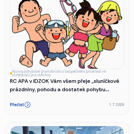
Rozvoj pohybové gramotnosti a bezpečného prostředí ve
vzdělávání pro všechny
RC APA v IDZOK Vám všem přeje „sluníčkové
prázdniny, pohodu a dostatek pohybu
přiměřeného k Vašim schopnostem,
Přečíst
1. 7. 2026
dodržujte dostatečný pitný režim 😊“