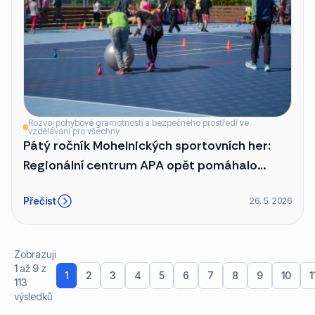
Rozvoj pohybové gramotnosti a bezpečného prostředí ve
vzdělávání pro všechny
Pátý ročník Mohelnických sportovních her:
Regionální centrum APA opět pomáhalo
tvořit den plný radosti a pohybu
Přečíst
26. 5. 2026
Zobrazuji
1
až
9
z
1
2
3
4
5
6
7
8
9
10
1
113
výsledků