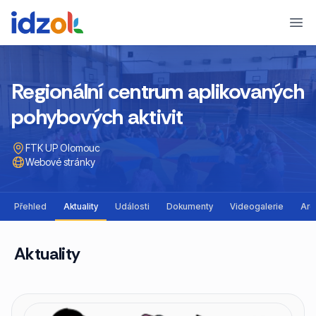
Ope
Regionální centrum aplikovaných
pohybových aktivit
FTK UP Olomouc
Webové stránky
Přehled
Aktuality
Události
Dokumenty
Videogalerie
Arc
Aktuality