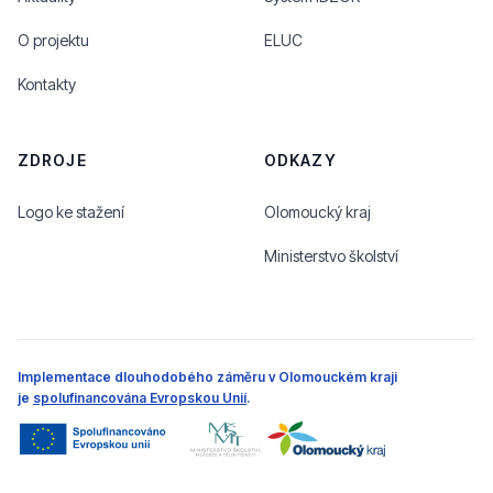
O projektu
ELUC
Kontakty
ZDROJE
ODKAZY
Logo ke stažení
Olomoucký kraj
Ministerstvo školství
Implementace dlouhodobého záměru v Olomouckém kraji
je
spolufinancována Evropskou Unií
.