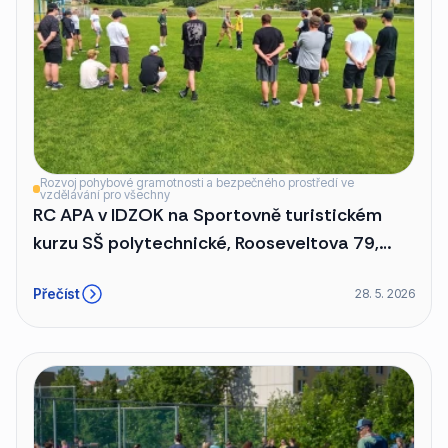
Rozvoj pohybové gramotnosti a bezpečného prostředí ve
vzdělávání pro všechny
RC APA v IDZOK na Sportovně turistickém
kurzu SŠ polytechnické, Rooseveltova 79,
Olomouc
Přečíst
28. 5. 2026