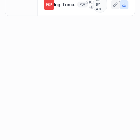
210.0
14. 4.
Ing. Tomáš Blumenstein - Svět vzdělání.pdf
PDF
BY
PDF
KB
2025
4.0