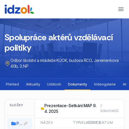
Ope
Spolupráce aktérů vzdělávací
politiky
Odbor školství a mládeže KÚOK, budova RCO, Jeremenkova
40b, 3.NP
Přehled
Aktuality
Události
Dokumenty
Videogalerie
Arc
SLOŽKY
Prezentace-Setkání MAP 9.
7
dokumentů
4. 2025
NÁZEV
TYP
VELIKOST
LICENCE
DATUM
Prezentace-Setkání MAP 9. 4. 2025