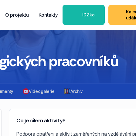
Kale
O projektu
Kontakty
IDZko
udál
gických pracovníků
umenty
Videogalerie
Archiv
Co je cílem aktivity?
Podpora opatření a aktivit zaměřených na vzdělávání pr