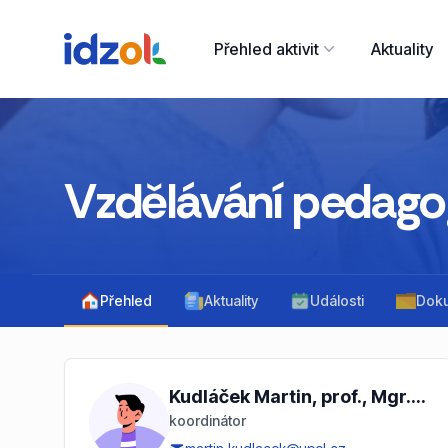
Přehled aktivit
Aktuality
Vzdělávání pedago
Přehled
Aktuality
Události
Dok
Kudláček Martin, prof., Mgr., Ph.D.
koordinátor