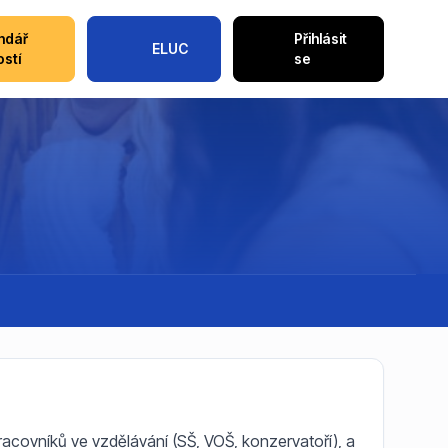
ndář
Přihlásit
ELUC
ostí
se
acovníků ve vzdělávání (SŠ, VOŠ, konzervatoří), a