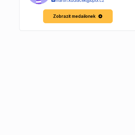
martin.kudlacek@upol.cz
Zobrazit medailonek