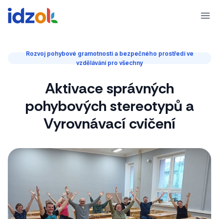
Ope
Rozvoj pohybové gramotnosti a bezpečného prostředí ve
vzdělávání pro všechny
Aktivace správných
pohybových stereotypů a
Vyrovnávací cvičení