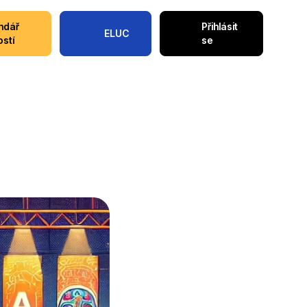
ndář
Přihlásit
ELUC
ostí
se