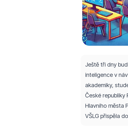
Ještě tři dny bu
inteligence v náv
akademiky, stude
České republiky 
Hlavního města P
VŠLG přispěla d