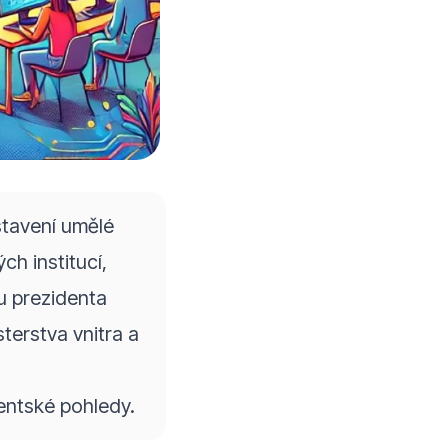
tavení umělé
ch institucí,
u prezidenta
terstva vnitra a
udentské pohledy
.