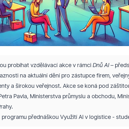
dou probíhat vzdělávací akce v rámci
Dnů AI
– předs
aznosti na aktuální dění pro zástupce firem, veřejný
nty a širokou veřejnost. Akce se koná pod záštito
Petra Pavla, Ministerstva průmyslu a obchodu, Minis
rahy.
o
programu
přednáškou
Využití AI v logistice - st