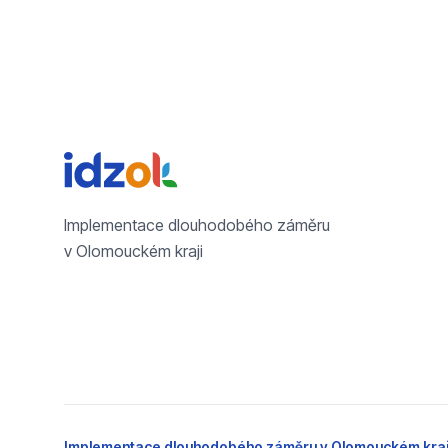
Implementace dlouhodobého záměru
v Olomouckém kraji
Implementace dlouhodobého záměru v Olomouckém kraj