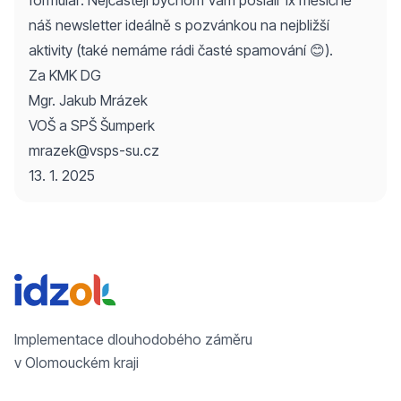
náš newsletter ideálně s pozvánkou na nejbližší
aktivity (také nemáme rádi časté spamování 😊).
Za KMK DG
Mgr. Jakub Mrázek
VOŠ a SPŠ Šumperk
mrazek@vsps-su.cz
13. 1. 2025
Implementace dlouhodobého záměru
v Olomouckém kraji