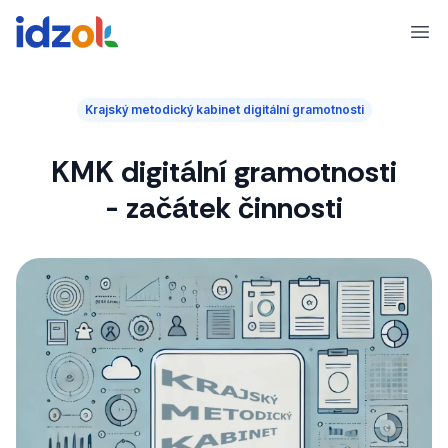
Ope
Krajský metodický kabinet digitální gramotnosti
KMK digitální gramotnosti
- začátek činnosti