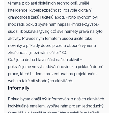
témata z oblasti digitálních technologií, umělé
inteligence, kyberbezpečnosti, rozvoje digitální
gramotnosti žáků i učitelů apod. Proto bychom byli
moc rádi, pokud byste nám napsali (
mrazek@vsps-
su.cz
,
libor.kavka@vslg.cz
) své náměty právě na tyto
aktivity. Pravidelným tématem budou určitě také
novinky a příklady dobré praxe a obecně výměna
zkušeností „mezi námi učiteli“ 😊.
Což je ta druhá hlavní část našich aktivit –
pokračujeme ve vyhledávání novinek a příkladů dobré
praxe, které budeme prezentovat na projektovém
webu a také při vhodných aktivitách.
Infomaily
Pokud byste chtěli být informováni o našich aktivitách
individuálně emailem, vyplňte nám prosím jednoduchý
formulář
. Nejčastěji bychom Vám poslali 1x měsíčně