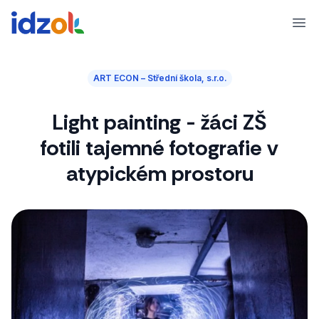
Ope
ART ECON – Střední škola, s.r.o.
Light painting - žáci ZŠ
fotili tajemné fotografie v
atypickém prostoru