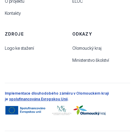
O projektu
ELUC
Kontakty
ZDROJE
ODKAZY
Logo ke stažení
Olomoucký kraj
Ministerstvo školství
Implementace dlouhodobého záměru v Olomouckém kraji
je
spolufinancována Evropskou Unií
.