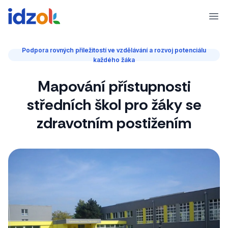
Ope
Podpora rovných příležitostí ve vzdělávání a rozvoj potenciálu
každého žáka
Mapování přístupnosti
středních škol pro žáky se
zdravotním postižením