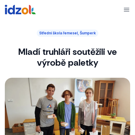
Ope
Střední škola řemesel, Šumperk
Mladí truhláři soutěžili ve
výrobě paletky