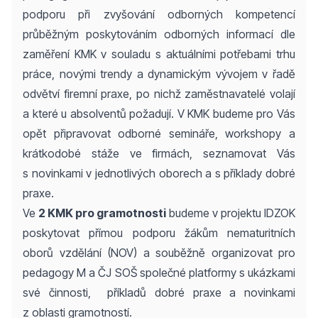
podporu při zvyšování odborných kompetencí
průběžným poskytováním odborných informací dle
zaměření KMK v souladu s aktuálními potřebami trhu
práce, novými trendy a dynamickým vývojem v řadě
odvětví firemní praxe, po nichž zaměstnavatelé volají
a které u absolventů požadují. V KMK budeme pro Vás
opět připravovat odborné semináře, workshopy a
krátkodobé stáže ve firmách, seznamovat Vás
s novinkami v jednotlivých oborech a s příklady dobré
praxe.
Ve
2 KMK pro gramotnosti
budeme v projektu IDZOK
poskytovat přímou podporu žákům nematuritních
oborů vzdělání (NOV) a souběžně organizovat pro
pedagogy M a ČJ SOŠ společné platformy s ukázkami
své činnosti, příkladů dobré praxe a novinkami
z oblasti gramotností.