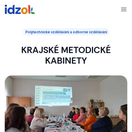
Ope
Polytechnické vzdělávání a odborné vzdělávání
KRAJSKÉ METODICKÉ
KABINETY