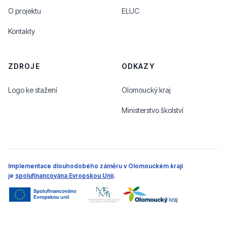
O projektu
ELUC
Kontakty
ZDROJE
ODKAZY
Logo ke stažení
Olomoucký kraj
Ministerstvo školství
Implementace dlouhodobého záměru v Olomouckém kraji
je
spolufinancována Evropskou Unií
.