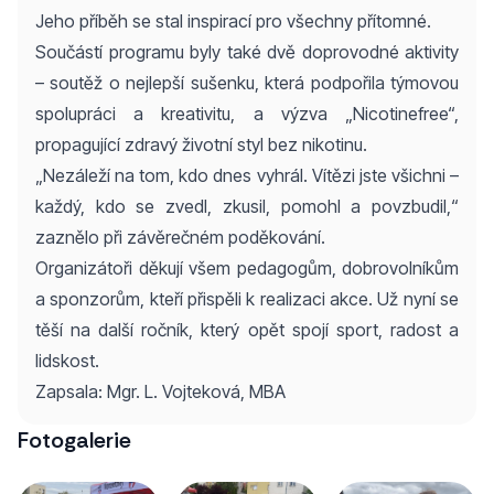
Jeho příběh se stal inspirací pro všechny přítomné.
Součástí programu byly také dvě doprovodné aktivity
– soutěž o nejlepší sušenku, která podpořila týmovou
spolupráci a kreativitu, a výzva „Nicotinefree“,
propagující zdravý životní styl bez nikotinu.
„Nezáleží na tom, kdo dnes vyhrál. Vítězi jste všichni –
každý, kdo se zvedl, zkusil, pomohl a povzbudil,“
zaznělo při závěrečném poděkování.
Organizátoři děkují všem pedagogům, dobrovolníkům
a sponzorům, kteří přispěli k realizaci akce. Už nyní se
těší na další ročník, který opět spojí sport, radost a
lidskost.
Zapsala: Mgr. L. Vojteková, MBA
Fotogalerie