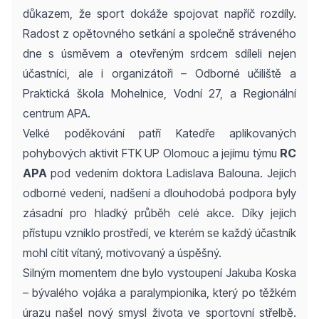
důkazem, že sport dokáže spojovat napříč rozdíly.
Radost z opětovného setkání a společně stráveného
dne s úsměvem a otevřeným srdcem sdíleli nejen
účastníci, ale i organizátoři – Odborné učiliště a
Praktická škola Mohelnice, Vodní 27, a Regionální
centrum APA.
Velké poděkování patří Katedře aplikovaných
pohybových aktivit FTK UP Olomouc a jejímu týmu
RC
APA
pod vedením doktora Ladislava Balouna. Jejich
odborné vedení, nadšení a dlouhodobá podpora byly
zásadní pro hladký průběh celé akce. Díky jejich
přístupu vzniklo prostředí, ve kterém se každý účastník
mohl cítit vítaný, motivovaný a úspěšný.
Silným momentem dne bylo vystoupení Jakuba Koska
– bývalého vojáka a paralympionika, který po těžkém
úrazu našel nový smysl života ve sportovní střelbě.