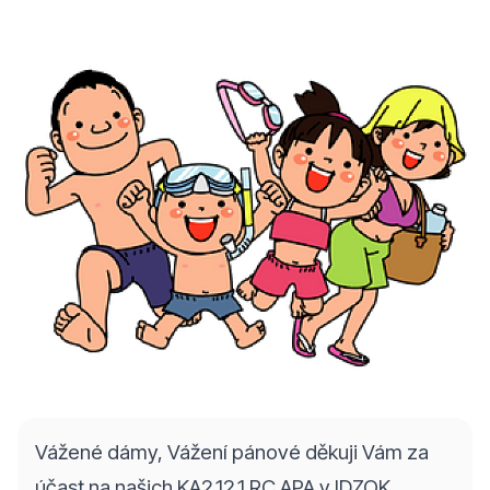
Vážené dámy, Vážení pánové děkuji Vám za
účast na našich KA2.12.1 RC APA v IDZOK