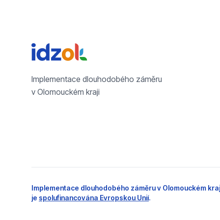
Implementace dlouhodobého záměru
v Olomouckém kraji
Implementace dlouhodobého záměru v Olomouckém kraj
je
spolufinancována Evropskou Unií
.