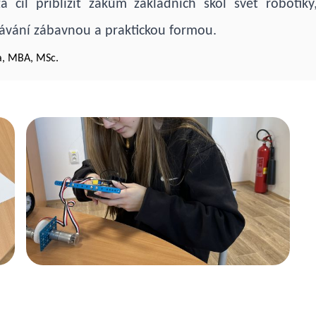
 cíl přiblížit žákům základních škol svět robotik
ávání zábavnou a praktickou formou.
na, MBA, MSc.