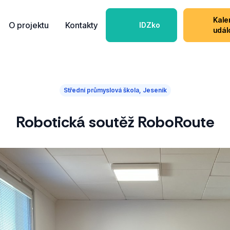
Kale
O projektu
Kontakty
IDZko
udál
Střední průmyslová škola, Jeseník
Robotická soutěž RoboRoute