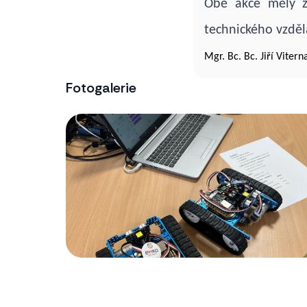
Obě akce měly za
technického vzděl
Mgr. Bc. Bc. Jiří Viter
Fotogalerie