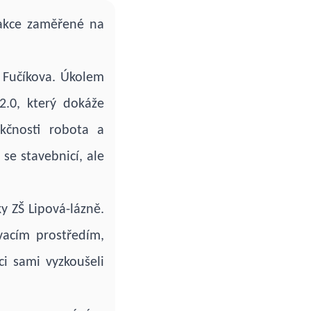
 akce zaměřené na
 Fučíkova. Úkolem
2.0, který dokáže
kčnosti robota a
 se stavebnicí, ale
 ZŠ Lipová-lázně.
acím prostředím,
i sami vyzkoušeli