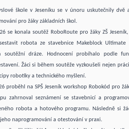
slové škole v Jeseníku se v únoru uskutečnily dvě
mování pro žáky základních škol.
26 se konala soutěž RoboRoute pro žáky ZŠ Jeseník,
 sestavit robota ze stavebnice Makeblock Ultimate 
a soutěžní dráze. Hodnocení probíhalo podle fun
stavení. Žáci si během soutěže vyzkoušeli nejen práci
cipy robotiky a technického myšlení.
26 proběhl na SPŠ Jeseník workshop Robokód pro žáky
pu zahrnoval seznámení se stavebnicí a programov
veného robota a hotového programu. Následně si žác
 jeho naprogramování a otestování v praxi.