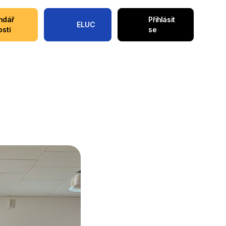
ndář
Přihlásit
ELUC
ostí
se