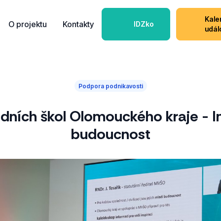
Kale
O projektu
Kontakty
IDZko
udál
Podpora podnikavosti
edních škol Olomouckého kraje - I
budoucnost