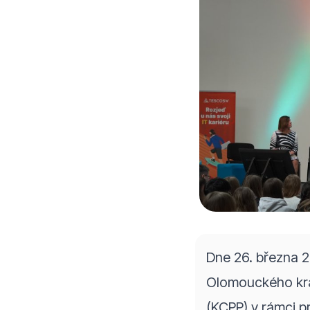
Dne 26. března 
Olomouckého kra
(KCPP) v rámci 