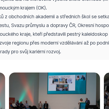
omouckým krajem (OK).
ů z obchodních akademií a středních škol se setka
stu, Svazu průmyslu a dopravy ČR, Okresní hosp
ckého kraje, kteří představili pestrý kaleidoskop
zvoje regionu přes moderní vzdělávání až po podni
 rady pro svůj kariérní rozvoj.