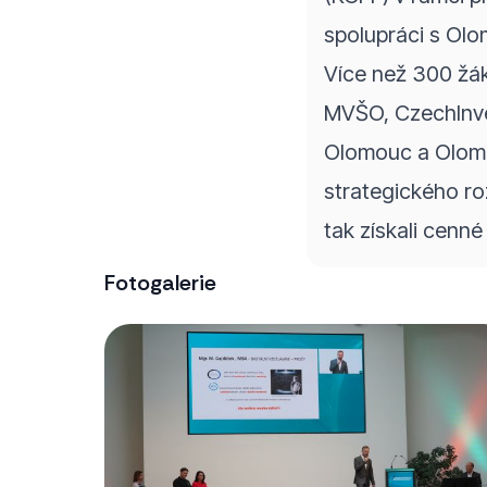
spolupráci s Ol
Více než 300 žák
MVŠO, CzechInve
Olomouc a Olomou
strategického ro
tak získali cenné
Fotogalerie