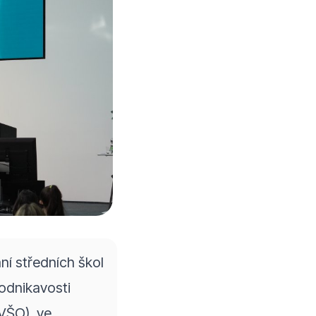
í středních škol
odnikavosti
VŠO), ve