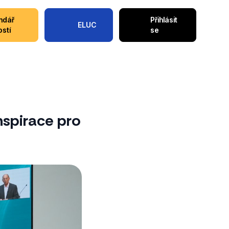
ndář
Přihlásit
ELUC
ostí
se
nspirace pro