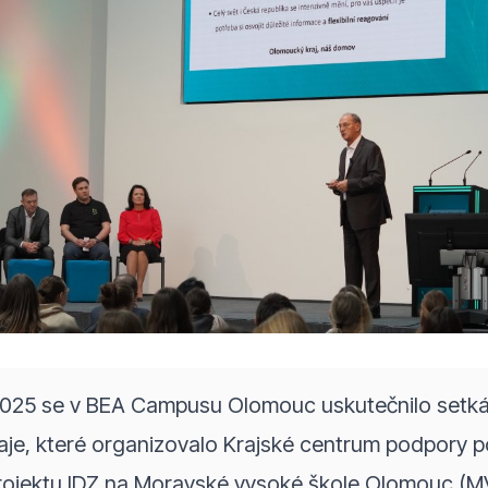
2025 se v BEA Campusu Olomouc uskutečnilo setkán
je, které organizovalo Krajské centrum podpory p
projektu IDZ na Moravské vysoké škole Olomouc (M