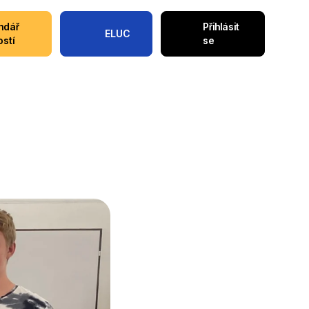
ndář
Přihlásit
ELUC
ostí
se