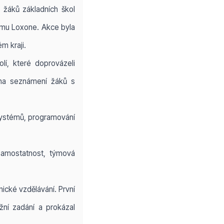
 žáků základních škol
tému Loxone. Akce byla
m kraji.
lí, které doprovázeli
 na seznámení žáků s
 systémů, programování
samostatnost, týmová
ické vzdělávání. První
ní zadání a prokázal