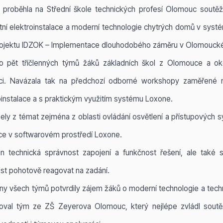
proběhla na Střední škole technických profesí Olomouc soutěž
tní elektroinstalace a moderní technologie chytrých domů v sys
projektu IDZOK – Implementace dlouhodobého záměru v Olomoucké
o pět tříčlenných týmů žáků základních škol z Olomouce a oko
íci. Navázala tak na předchozí odborné workshopy zaměřené
roinstalace a s praktickým využitím systému Loxone.
ely z témat zejména z oblasti ovládání osvětlení a přístupových
áce v softwarovém prostředí Loxone.
n technická správnost zapojení a funkčnost řešení, ale také 
st pohotově reagovat na zadání.
y všech týmů potvrdily zájem žáků o moderní technologie a techn
oval tým ze ZŠ Zeyerova Olomouc, který nejlépe zvládl soutěž