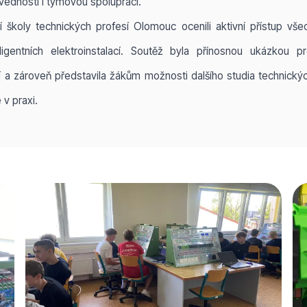
ednosti i týmovou spolupráci.
 školy technických profesí Olomouc ocenili aktivní přístup všec
igentních elektroinstalací. Soutěž byla přínosnou ukázkou p
 a zároveň představila žákům možnosti dalšího studia technickýc
v praxi.