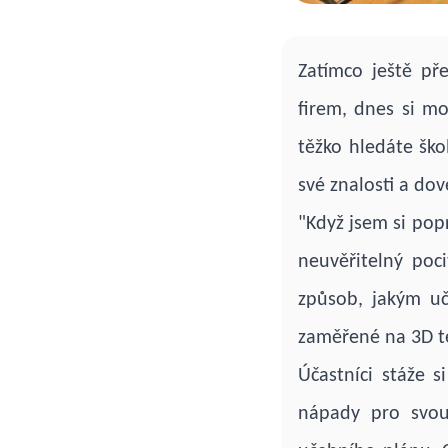
Zatímco ještě př
firem, dnes si mo
těžko hledáte ško
své znalosti a do
"Když jsem si popr
neuvěřitelný poc
způsob, jakým uč
zaměřené na 3D t
Účastníci stáže s
nápady pro svou