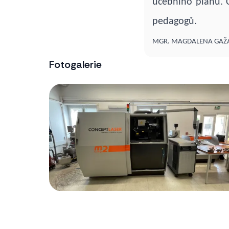
učebního plánu. C
pedagogů.
MGR. MAGDALENA GAŽ
Fotogalerie