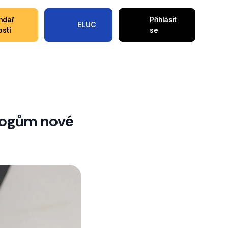
ndář
Přihlásit
ELUC
ostí
se
agogům nové