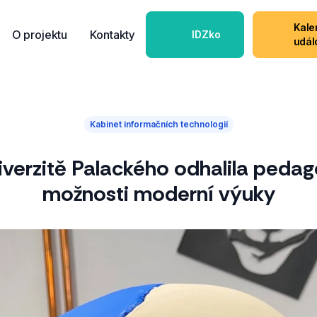
Kale
O projektu
Kontakty
IDZko
udál
Kabinet informačních technologií
iverzitě Palackého odhalila ped
možnosti moderní výuky