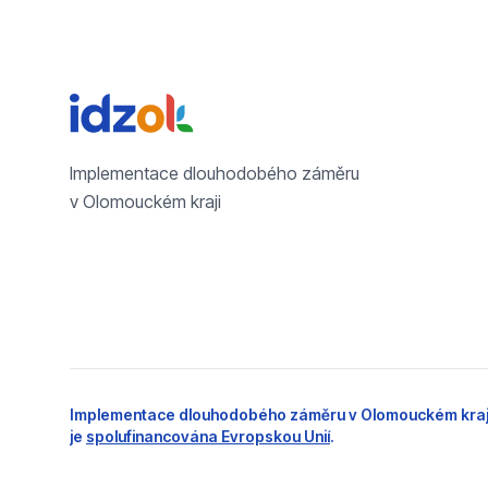
Implementace dlouhodobého záměru
v Olomouckém kraji
Implementace dlouhodobého záměru v Olomouckém kraj
je
spolufinancována Evropskou Unií
.