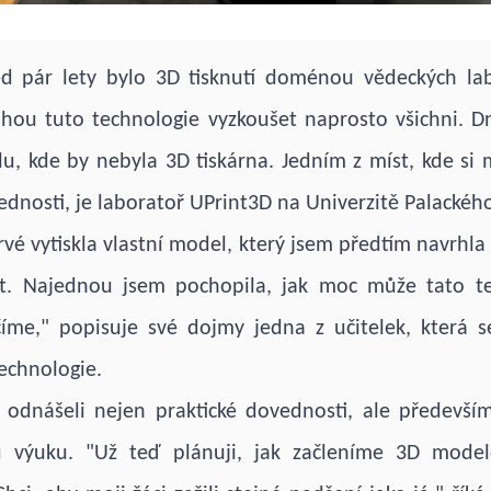
ed pár lety bylo 3D tisknutí doménou vědeckých lab
hou tuto technologie vyzkoušet naprosto všichni. D
lu, kde by nebyla 3D tiskárna. Jedním z míst, kde si m
vednosti, je laboratoř UPrint3D na Univerzitě Palackéh
vé vytiskla vlastní model, který jsem předtím navrhla 
it. Najednou jsem pochopila, jak moc může tato t
íme," popisuje své dojmy jedna z učitelek, která se
echnologie.
i odnášeli nejen praktické dovednosti, ale předevší
 výuku. "Už teď plánuji, jak začleníme 3D mode