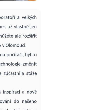
oratoří a velkých
nes už vlastně jen
ůžete ale rozšířit
o v Olomouci.
na počítači, byl to
echnologie změnit
 zúčastnila stáže
m inspiraci a nové
lování do našeho