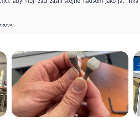
hci, aby moji žáci zažili stejné nadšení jako já," řík
AROVÁ