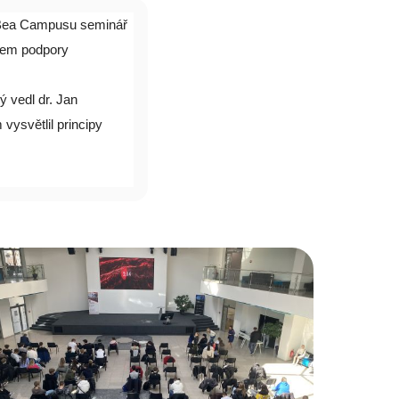
 Bea Campusu seminář
trem podpory
ý vedl dr. Jan
ysvětlil principy