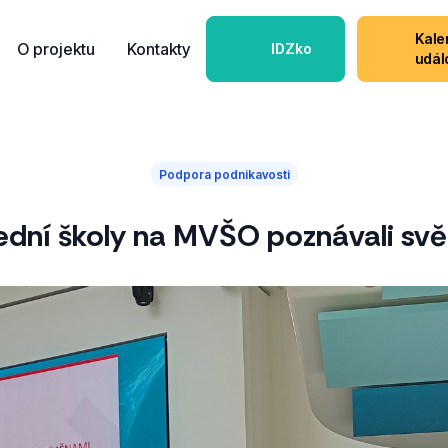
Kale
O projektu
Kontakty
IDZko
udál
Podpora podnikavosti
řední školy na MVŠO poznávali sv