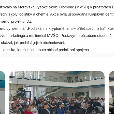
izovalo na Moravské vysoké škole Olomouc (MVŠO) v prostorách
řední školy logistiky a chemie. Akce byla uspořádána Krajským cen
rámci projektu IDZ.
 byl seminář „Podnikání s kryptoměnami – příležitosti, rizika“, kter
tavu marketingu a multimédií MVŠO. Poutavým způsobem studentům v
ukázal, jak probíhá jejich obchodování.
ti a rizika, která jsou s touto oblastí podnikání spojena.