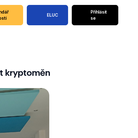
ndář
Přihlásit
ELUC
ostí
se
ět kryptoměn