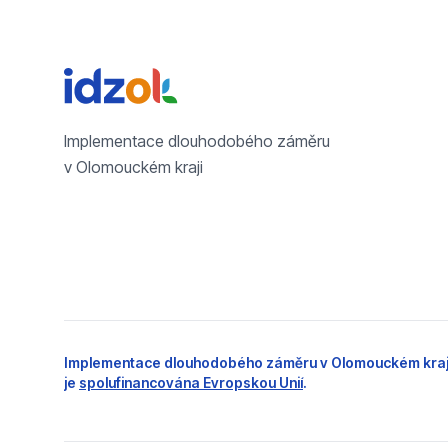
Implementace dlouhodobého záměru
v Olomouckém kraji
Implementace dlouhodobého záměru v Olomouckém kraj
je
spolufinancována Evropskou Unií
.