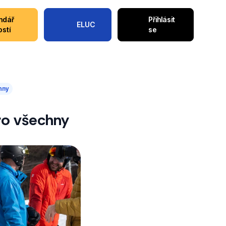
ndář
Přihlásit
ELUC
ostí
se
hny
ro všechny