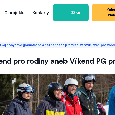
Kale
O projektu
Kontakty
IDZko
udál
zvoj pohybové gramotnosti a bezpečného prostředí ve vzdělávání pro všec
nd pro rodiny aneb Víkend PG p