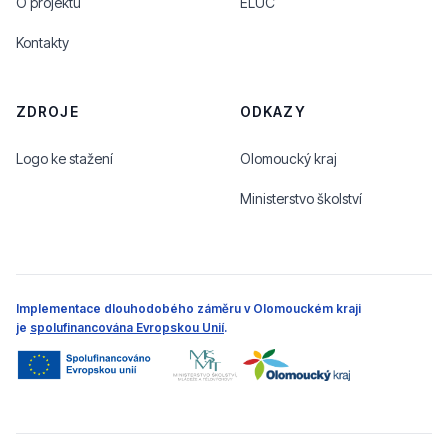
O projektu
ELUC
Kontakty
ZDROJE
ODKAZY
Logo ke stažení
Olomoucký kraj
Ministerstvo školství
Implementace dlouhodobého záměru v Olomouckém kraji
je
spolufinancována Evropskou Unií
.