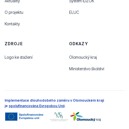
Aktuality
Systém IDZOK
O projektu
ELUC
Kontakty
ZDROJE
ODKAZY
Logo ke stažení
Olomoucký kraj
Ministerstvo školství
Implementace dlouhodobého záměru v Olomouckém kraji
je
spolufinancována Evropskou Unií
.