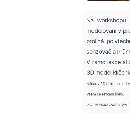
Na workshopu k
modelování v pr
prolíná polytech
seřizovač a Prům
V rámci akce si 
3D model klíčenk
základy 3D tisku, zkusili 
Všem se setkání líbilo.
ING. BARBORA ZAVADILOVÁ, P