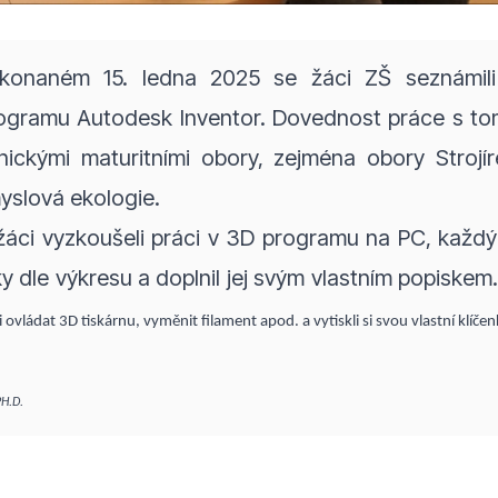
onaném 15. ledna 2025 se žáci ZŠ seznámil
ogramu Autodesk Inventor. Dovednost práce s t
nickými maturitními obory, zejména obory Strojí
yslová ekologie.
žáci vyzkoušeli práci v 3D programu na PC, každý z
y dle výkresu a doplnil jej svým vlastním popiskem
si ovládat 3D tiskárnu, vyměnit filament apod. a vytiskli si svou vlastní klíče
H.D.