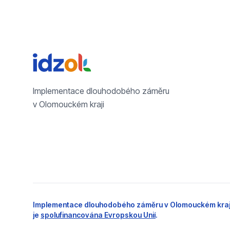
Implementace dlouhodobého záměru
v Olomouckém kraji
Implementace dlouhodobého záměru v Olomouckém kraj
je
spolufinancována Evropskou Unií
.