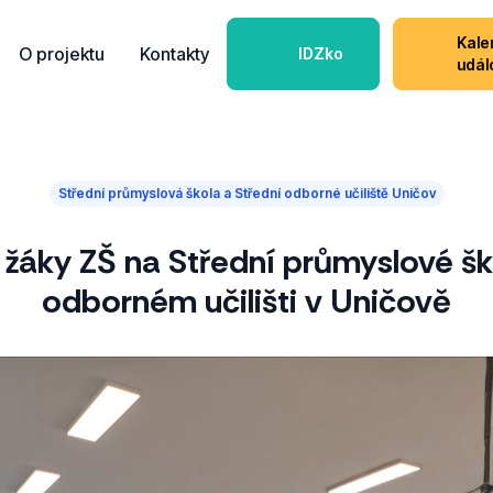
Kale
O projektu
Kontakty
IDZko
udál
Střední průmyslová škola a Střední odborné učiliště Uničov
žáky ZŠ na Střední průmyslové šk
odborném učilišti v Uničově