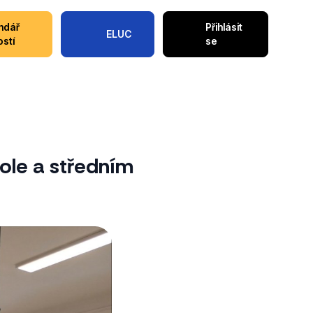
ndář
Přihlásit
ELUC
ostí
se
ole a středním