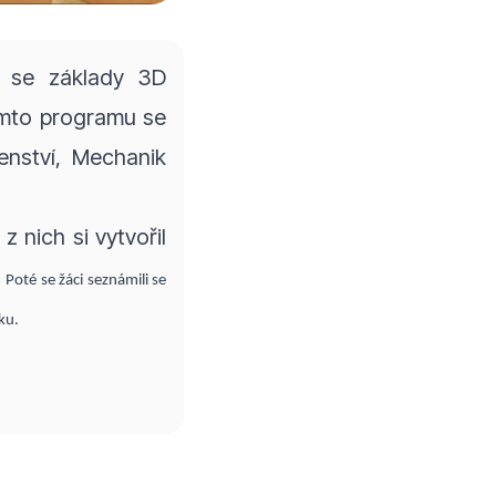
i se základy 3D
omto programu se
renství, Mechanik
 nich si vytvořil
.
Poté se žáci seznámili se
nku.