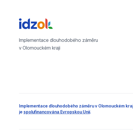
Implementace dlouhodobého záměru
v Olomouckém kraji
Implementace dlouhodobého záměru v Olomouckém kraj
je
spolufinancována Evropskou Unií
.