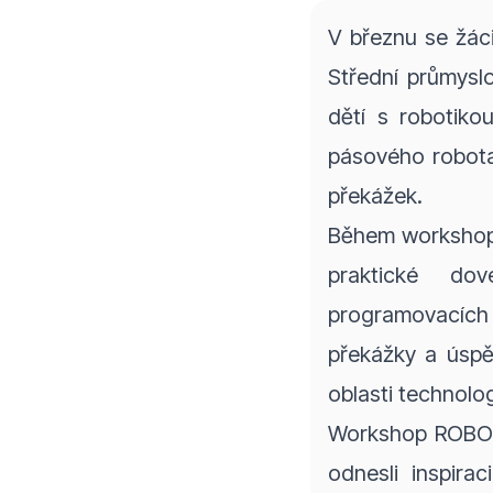
V březnu se žác
Střední průmysl
dětí s robotiko
pásového robota,
překážek.
Během workshopu 
praktické do
programovacích
překážky a úspě
oblasti technolog
Workshop ROBOKÓD
odnesli inspira