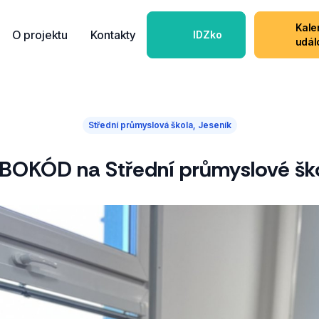
Kale
O projektu
Kontakty
IDZko
udál
Střední průmyslová škola, Jeseník
OKÓD na Střední průmyslové ško