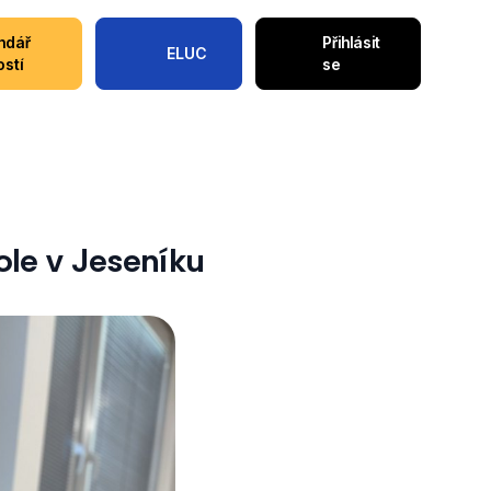
ndář
Přihlásit
ELUC
ostí
se
le v Jeseníku