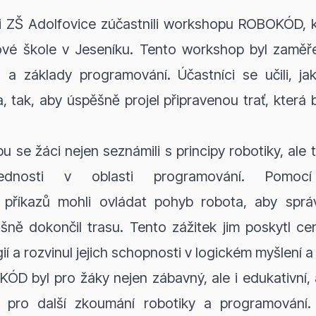
i ZŠ Adolfovice zúčastnili workshopu ROBOKÓD, k
ové škole v Jeseníku. Tento workshop byl zamě
u a základy programování. Účastníci se učili, j
 tak, aby úspěšně projel připravenou trať, která 
se žáci nejen seznámili s principy robotiky, ale t
vednosti v oblasti programování. Pomocí
 příkazů mohli ovládat pohyb robota, aby sprá
šně dokončil trasu. Tento zážitek jim poskytl ce
ií a rozvinul jejich schopnosti v logickém myšlení 
 byl pro žáky nejen zábavný, ale i edukativní, 
ci pro další zkoumání robotiky a programování