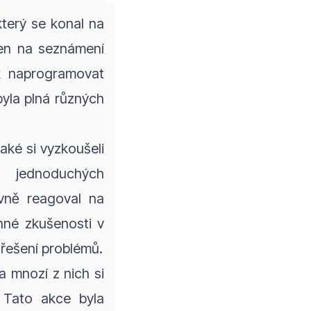
terý se konal na
řen na seznámení
ak naprogramovat
byla plná různých
aké si vyzkoušeli
 jednoduchých
vně reagoval na
nné zkušenosti v
a řešení problémů.
a mnozí z nich si
. Tato akce byla