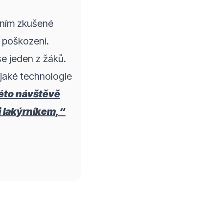
ením zkušené
h poškození.
 se jeden z žáků.
 jaké technologie
éto návštěvě
i lakýrníkem,“