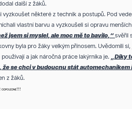
dodal další z žáků.
mi vyzkoušet některé z technik a postupů. Pod ved
míchali vlastní barvu a vyzkoušeli si opravu menšíc
než jsem si myslel, ale moc mě to bavilo,“
svěřil
ovny byla pro žáky velkým přínosem. Uvědomili si,
používají a jak náročná práce lakýrníka je.
„Díky t
l, že se chci v budoucnu stát automechanikem 
en z žáků.
é odpoledne!!!