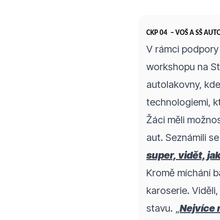
CKP 04 – VOŠ A SŠ AUT
V rámci podpory 
workshopu na Stř
autolakovny, kde
technologiemi, kt
Žáci měli možnost
aut. Seznámili se
super, vidět, ja
Kromě míchání bar
karoserie. Viděli
stavu. „
Nejvíce 