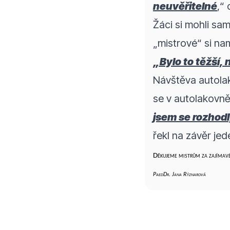
neuvěřitelné
,“ 
Žáci si mohli sa
„mistrové“ si na
„Bylo to těžší, 
Návštěva autolak
se v autolakovně 
jsem se rozhod
řekl na závěr jed
Děkujeme mistrům za zajímav
PaedDr. Jana Rýznarová