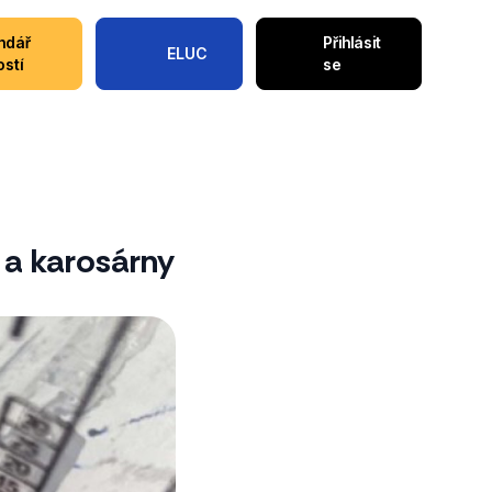
ndář
Přihlásit
ELUC
ostí
se
 a karosárny