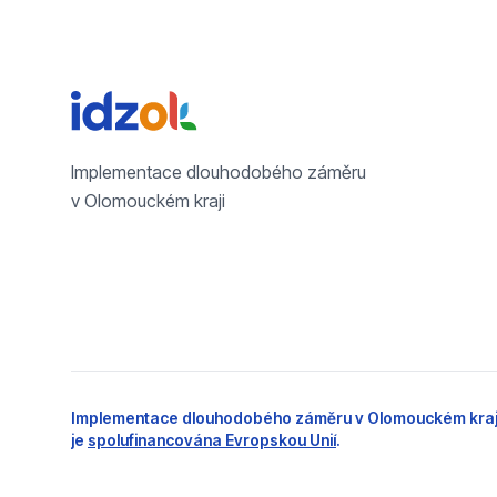
Implementace dlouhodobého záměru
v Olomouckém kraji
Implementace dlouhodobého záměru v Olomouckém kraj
je
spolufinancována Evropskou Unií
.