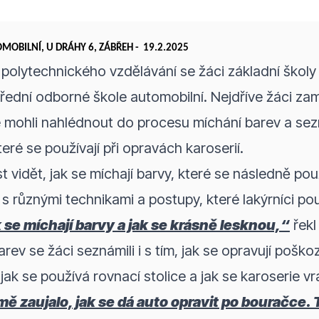
OMOBILNÍ, U DRÁHY 6, ZÁBŘEH -
19.2.2025
polytechnického vzdělávání se žáci základní školy 
ední odborné škole automobilní. Nejdříve žáci zamí
 mohli nahlédnout do procesu míchání barev a sez
eré se používají při opravách karoserií.
 vidět, jak se míchají barvy, které se následně použ
 s různými technikami a postupy, které lakýrníci použ
k se míchají barvy a jak se krásně lesknou,“
řekl
ev se žáci seznámili i s tím, jak se opravují poško
, jak se používá rovnací stolice a jak se karoserie 
mě zaujalo, jak se dá auto opravit po bouračce. T