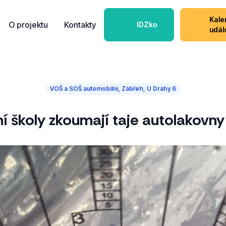
Kale
O projektu
Kontakty
IDZko
udál
VOŠ a SOŠ automobilní, Zábřeh, U Dráhy 6
ní školy zkoumají taje autolakovny