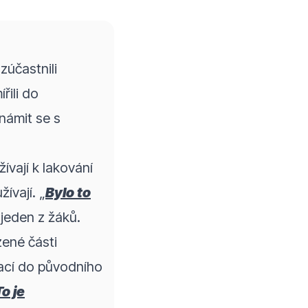
zúčastnili
řili do
námit se s
ívají k lakování
ívají. „
Bylo to
 jeden z žáků.
zené části
vrací do původního
o je