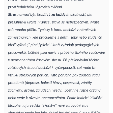
prostřednictvím Jógových cvičení.
Stres nemusí být škodlivý za každých okolností
, ale
přesáhne-li určité hranice, stává se nebezpečným. Může
mít mnoho příčin. Typicky k tomu dochází v náročných
zaměstnáních, kde pracujeme s dětmi žáky nebo studenty,
kteří vyžadují plné fyzické i kteří vyžadují pedagogických
pracovníků. Učitelé jsou navíc v průběhu školního vyučování
v permanentním časovém stresu. Při překonávání těchto
zátěžových situací dochází k vyčerpanosti, což vede ke
vzniku stresových poruch. Tato porucha pak způsobí řadu
problémů (deprese, bolesti hlavy, nespavost, záněty,
záchvaty, astma, žaludeční vředy), postihne různé orgány
nebo vede k různým onemocněním. Podle indické lékařské
filozofie „ajurvédské lékařství“ není zdravotní stav