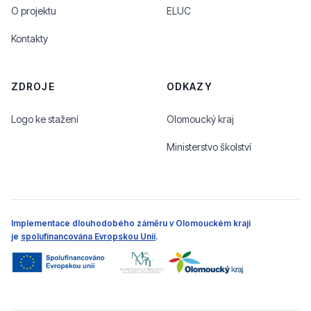
O projektu
ELUC
Kontakty
ZDROJE
ODKAZY
Logo ke stažení
Olomoucký kraj
Ministerstvo školství
Implementace dlouhodobého záměru v Olomouckém kraji
je
spolufinancována Evropskou Unií
.