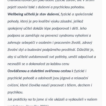
charakterizován jen jako dobré fyzické zdraví, ale v širším
pojetí souvisí také s duševní a psychickou pohodou.
Wellbeing učitelů je stav duševní,
fyzické a společenské
pohody, který je pro kvalitní výuku zásadní, jelikož
spokojený učitel dokáže lépe podporovat i děti. Jeho
podpora se zaměřuje na prevenci syndromu vyhoření a
zahrnuje sebepéči v osobním i pracovním životě, zdravý
životní styl a budování podpůrného prostředí. Důležité je,
aby si učitelé uvědomovali své potřeby, uměli odpočívat a
nesnažili se o dokonalost za každou cenu
Osvědčenou a staletími ověřenou cestou
k fyzické i
psychické pohodě a odolnosti jsou jógová a relaxační
cvičení, které člověka naučí pracovat s tělem, dechem i
psychikou.
Jak prakticky na to jsme si vše ukázali a vyzkoušeli v našem