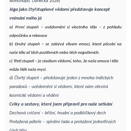
workshopu.
(Janečka 2026)
Jóga jako čtyřstupňové vědomí představuje koncept
vnímání mého já
a) První stupeň – uvědomění si vlastního těla – z pohledu
odpočinku a relaxace
b) Druhý stupeň – se zabývá vlivem emocí, které působí na
naše tělo ať těch pozitivních nebo těch negativních.
c) Třetí stupeň – je stadium vědomí, toho, že naše emoce i tělo
může řídit naše mysl.
d) Čtvrtý stupeň – představuje jeden z mnoha indických
paradoxů – uvědomění si vědomí, které nám otevírá
kosmické vědomí a vědění
Cviky a sestavy, které jsem připravil pro naše setkání
Dechová cvičení – břišní, hrudní a podklíčkový dech
Protažená páteře – spirální řada a protažení jednotlivých
částí těla