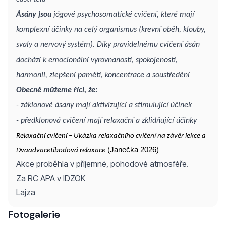
Ásány jsou
jógové psychosomatické cvičení, které mají
komplexní účinky na celý organismus (krevní oběh, klouby,
svaly a nervový systém). Díky pravidelnému cvičení ásán
dochází k emocionální vyrovnanosti, spokojenosti,
harmonii, zlepšení paměti, koncentrace a soustředění
Obecně můžeme říci, že:
- záklonové ásany mají aktivizující a stimulující účinek
- předklonová cvičení mají relaxační a zklidňující účinky
Relaxační cvičení – Ukázka relaxačního cvičení na závěr lekce a
(Janečka 2026)
Dvaadvacetibodová relaxace
Akce proběhla v příjemné, pohodové atmosféře.
Za RC APA v IDZOK
Lajza
Fotogalerie