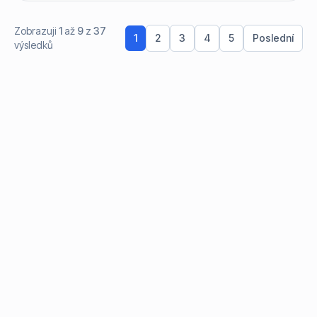
Zobrazuji
1
až
9
z
37
1
2
3
4
5
Poslední
výsledků