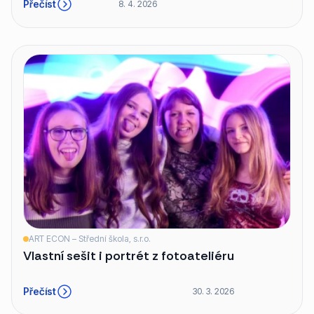
Přečíst
8. 4. 2026
ART ECON – Střední škola, s.r.o.
Vlastní sešit i portrét z fotoateliéru
Přečíst
30. 3. 2026