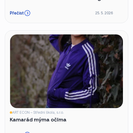
Přečíst
25. 5. 2026
ART ECON – Střední škola, s.r.o.
Kamarád mýma očima