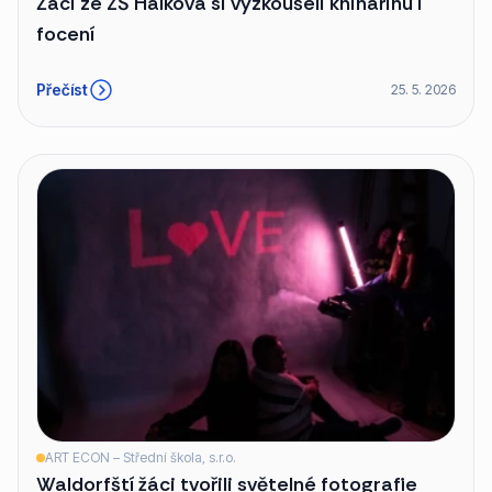
Žáci ze ZŠ Hálkova si vyzkoušeli knihařinu i
focení
Přečíst
25. 5. 2026
ART ECON – Střední škola, s.r.o.
Waldorfští žáci tvořili světelné fotografie