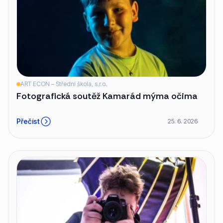
ART ECON – Střední škola, s.r.o.
Fotografická soutěž Kamarád mýma očima
Přečíst
25. 6. 2026