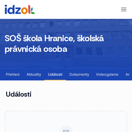
Ope
SOŠ škola Hranice, školská
právnická osoba
Přehled
Aktuality
Události
Dokumenty
Videogalerie
Arc
Události