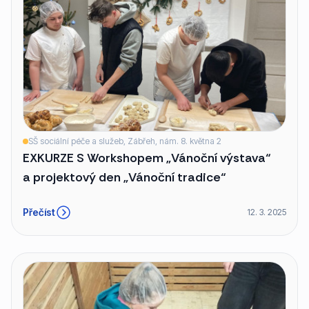
SŠ sociální péče a služeb, Zábřeh, nám. 8. května 2
EXKURZE S Workshopem „Vánoční výstava“
a projektový den „Vánoční tradice“
Přečíst
12. 3. 2025