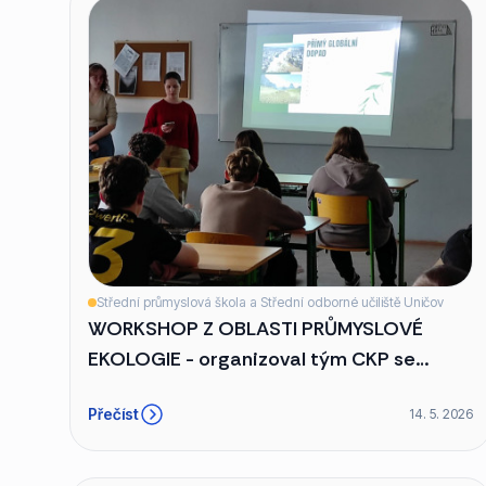
Střední průmyslová škola a Střední odborné učiliště Uničov
WORKSHOP Z OBLASTI PRŮMYSLOVÉ
EKOLOGIE - organizoval tým CKP se
sídlem v SPŠ a SOU Uničov
Přečíst
14. 5. 2026