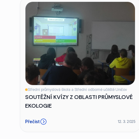
Střední průmyslová škola a Střední odborné učiliště Uničov
SOUTĚŽNÍ KVÍZY Z OBLASTI PRŮMYSLOVÉ
EKOLOGIE
Přečíst
12. 3. 2025