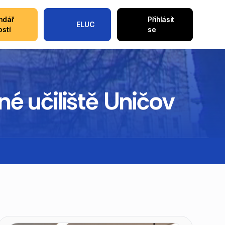
ndář
Přihlásit
ELUC
ostí
se
né učiliště Uničov