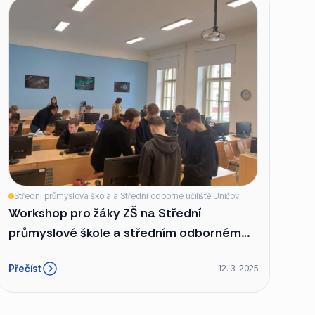
Střední průmyslová škola a Střední odborné učiliště Uničov
Workshop pro žáky ZŠ na Střední
průmyslové škole a středním odborném
učilišti v Uničově
Přečíst
12. 3. 2025