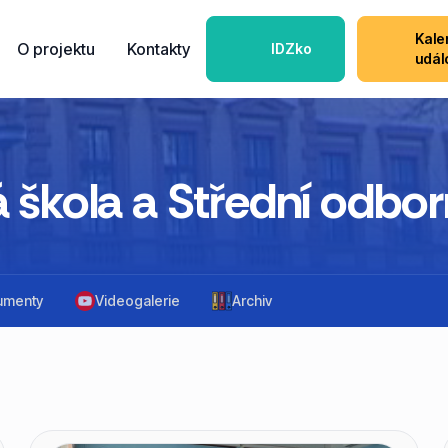
Kale
O projektu
Kontakty
IDZko
udál
 škola a Střední odbor
umenty
Videogalerie
Archiv