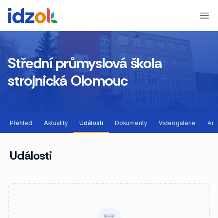
Ope
Střední průmyslová škola
strojnická Olomouc
Přehled
Aktuality
Události
Dokumenty
Videogalerie
Arc
Události