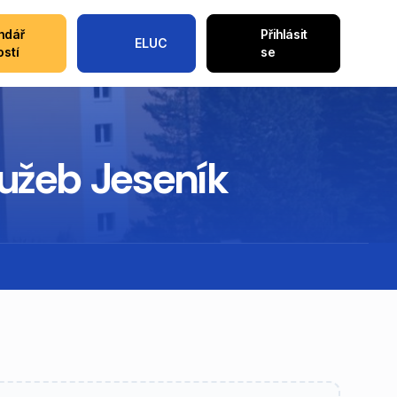
ndář
Přihlásit
ELUC
ostí
se
lužeb Jeseník