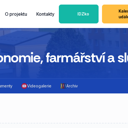
Kale
O projektu
Kontakty
IDZko
udál
onomie, farmářství a s
umenty
Videogalerie
Archiv