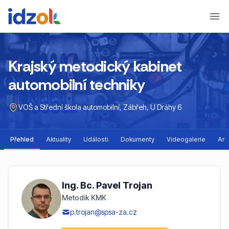
Ope
Krajský metodický kabinet
automobilní techniky
VOŠ a Střední škola automobilní, Zábřeh, U Dráhy 6
Přehled
Aktuality
Události
Dokumenty
Videogalerie
Arc
Ing. Bc. Pavel Trojan
Metodik KMK
p.trojan@spsa-za.cz