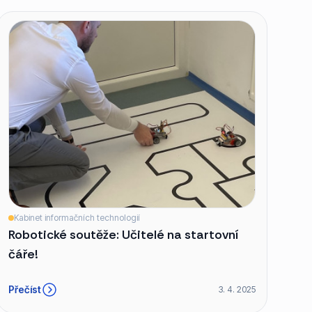
Kabinet informačních technologií
Robotické soutěže: Učitelé na startovní
čáře!
Přečíst
3. 4. 2025