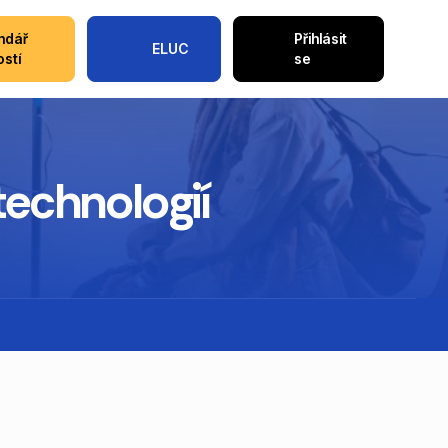
ndář
Přihlásit
ELUC
ostí
se
technologií