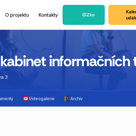
Kale
O projektu
Kontakty
IDZko
udál
kabinet informačních 
va 3
umenty
Videogalerie
Archiv