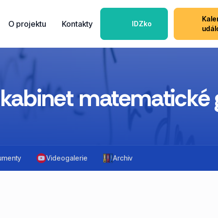
Kale
O projektu
Kontakty
IDZko
udál
 kabinet matematické 
umenty
Videogalerie
Archiv