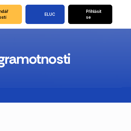
ndář
Přihlásit
ELUC
ostí
se
gramotnosti