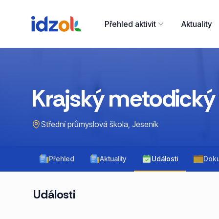
Přehled aktivit
Aktuality
Krajský metodický
Střední průmyslová škola, Jeseník
Přehled
Aktuality
Události
Dok
Události