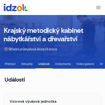
Ope
Krajský metodický kabinet
nábytkářství a dřevařství
Střední průmyslová škola Hranice
Přehled
Aktuality
Události
Dokumenty
Videogalerie
Arc
Události
Vzorová výuková jednotka