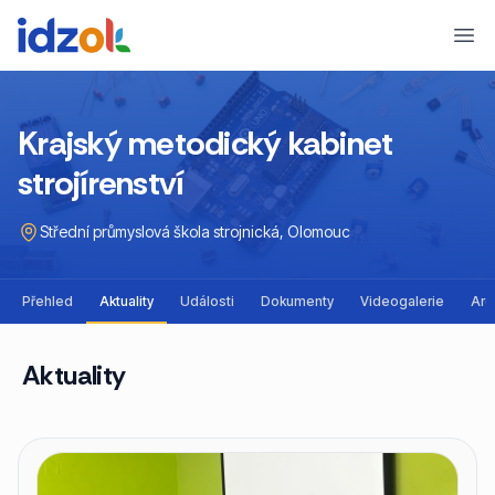
Ope
Krajský metodický kabinet
strojírenství
Střední průmyslová škola strojnická, Olomouc
Přehled
Aktuality
Události
Dokumenty
Videogalerie
Arc
Aktuality