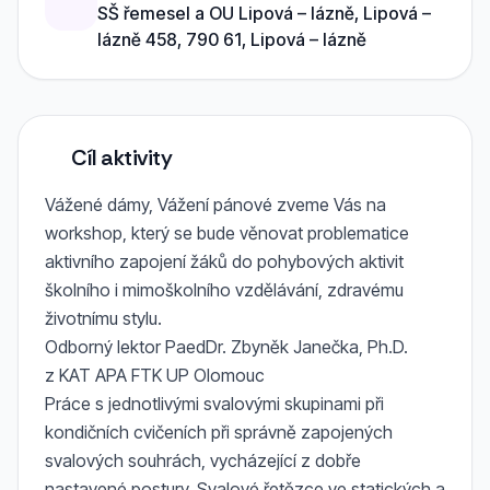
SŠ řemesel a OU Lipová – lázně, Lipová –
lázně 458, 790 61, Lipová – lázně
Cíl aktivity
Vážené dámy, Vážení pánové zveme Vás na
workshop, který se bude věnovat problematice
aktivního zapojení žáků do pohybových aktivit
školního i mimoškolního vzdělávání, zdravému
životnímu stylu.
Odborný lektor PaedDr. Zbyněk Janečka, Ph.D.
z KAT APA FTK UP Olomouc
Práce s jednotlivými svalovými skupinami při
kondičních cvičeních při správně zapojených
svalových souhrách, vycházející z dobře
nastavené postury. Svalové řetězce ve statických a