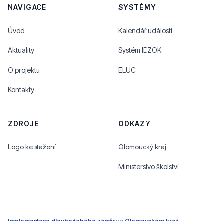
NAVIGACE
SYSTÉMY
Úvod
Kalendář událostí
Aktuality
Systém IDZOK
O projektu
ELUC
Kontakty
ZDROJE
ODKAZY
Logo ke stažení
Olomoucký kraj
Ministerstvo školství
Implementace dlouhodobého záměru v Olomouckém kraji