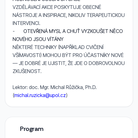
VZDĚLÁVACÍ AKCE POSKYTUJE OBECNÉ
NÁSTROJE A INSPIRACE, NIKOLIV TERAPEUTICKOU
INTERVENCI.
-
OTEVŘENÁ MYSL A CHUŤ VYZKOUŠET NĚCO
NOVÉHO JSOU VÍTÁNY
NĚKTERÉ TECHNIKY (NAPŘÍKLAD CVIČENÍ
VŠÍMAVOSTI) MOHOU BÝT PRO ÚČASTNÍKY NOVÉ
— JE DOBRÉ JE UJISTIT, ŽE JDE O DOBROVOLNOU
ZKUŠENOST.
Lektor: doc. Mgr. Michal Růžička, Ph.D.
(
michal.ruzicka@upol.cz
)
Program