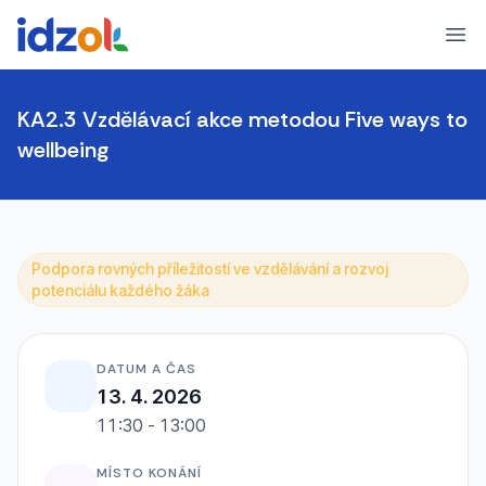
Ope
KA2.3 Vzdělávací akce metodou Five ways to
wellbeing
Podpora rovných příležitostí ve vzdělávání a rozvoj
potenciálu každého žáka
DATUM A ČAS
13. 4. 2026
11:30 - 13:00
MÍSTO KONÁNÍ