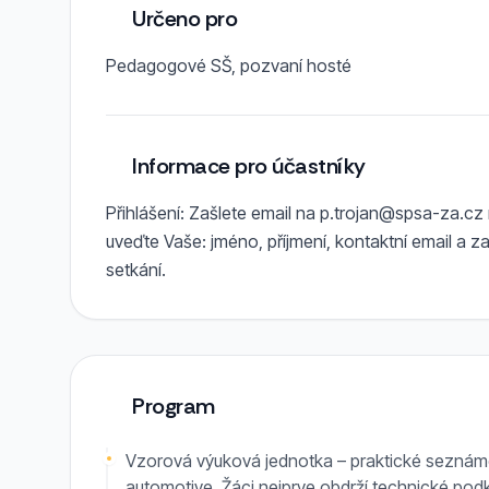
Určeno pro
Pedagogové SŠ, pozvaní hosté
Informace pro účastníky
Přihlášení: Zašlete email na
p.trojan@spsa-za.cz
uveďte Vaše: jméno, příjmení, kontaktní email a 
setkání.
Program
Vzorová výuková jednotka – praktické seznám
automotive. Žáci nejprve obdrží technické podk