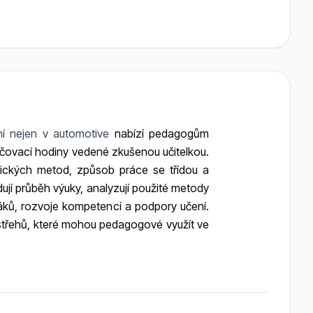
í nejen v automotive
nabízí pedagogům
učovací hodiny vedené zkušenou učitelkou.
ktických metod, způsob práce se třídou a
dují průběh výuky, analyzují použité metody
 žáků, rozvoje kompetencí a podpory učení.
postřehů, které mohou pedagogové využít ve