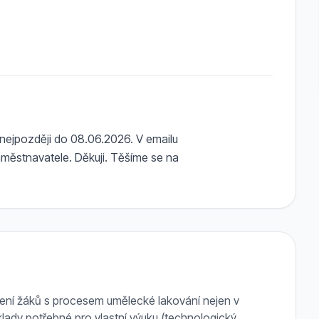
nejpozději do 08.06.2026. V emailu
zaměstnavatele. Děkuji. Těšíme se na
ení žáků s procesem umělecké lakování nejen v
lady potřebné pro vlastní výuku (technologický