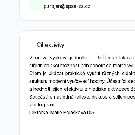
p.trojan@spsa-za.cz
Cíl aktivity
Vzorová výuková jednotka –
Umělecké lakován
středních škol možnost nahlédnout do reálné vy
Cílem je ukázat praktické využití různých dida
strukturu moderní vyučovací hodiny. Účastníci sle
a hodnotí jejich efektivitu z hlediska aktivizace
Součástí je následná reflexe, diskuse a sdílení 
vlastní praxi.
Lektorka: Marie Polášková DiS.