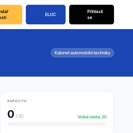
ndář
Přihlásit
ELUC
ostí
se
Kabinet automobilní techniky
KAPACITA
0
/ 20
Volná místa: 20