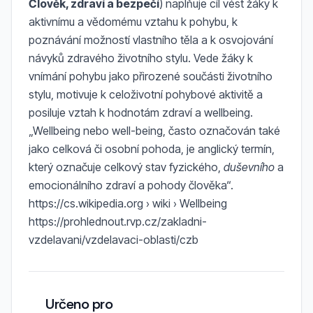
Člověk, zdraví a bezpečí
) naplňuje cíl vést žáky k
aktivnímu a vědomému vztahu k pohybu, k
poznávání možností vlastního těla a k osvojování
návyků zdravého životního stylu. Vede žáky k
vnímání pohybu jako přirozené součásti životního
stylu, motivuje k celoživotní pohybové aktivitě a
posiluje vztah k hodnotám zdraví a wellbeing.
„Wellbeing nebo well-being, často označován také
jako celková či osobní pohoda, je anglický termín,
který označuje celkový stav fyzického,
duševního
a
emocionálního zdraví a pohody člověka“.
https://cs.wikipedia.org › wiki › Wellbeing
https://prohlednout.rvp.cz/zakladni-
vzdelavani/vzdelavaci-oblasti/czb
Určeno pro