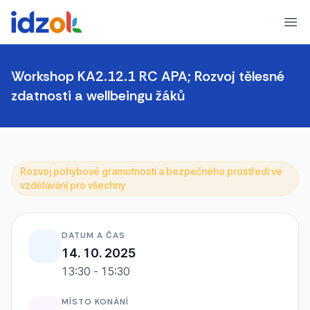
Ope
Workshop KA2.12.1 RC APA; Rozvoj tělesné
zdatnosti a wellbeingu žáků
Rozvoj pohybové gramotnosti a bezpečného prostředí ve
vzdělávání pro všechny
DATUM A ČAS
14. 10. 2025
13:30 - 15:30
MÍSTO KONÁNÍ