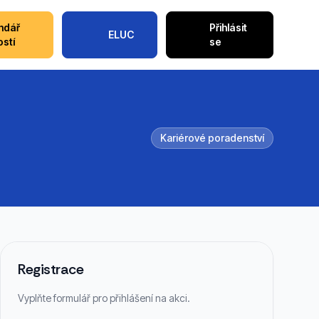
ndář
Přihlásit
ELUC
ostí
se
Kariérové poradenství
Registrace
Vyplňte formulář pro přihlášení na akci.