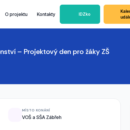
Kale
O projektu
Kontakty
IDZko
udál
ství – Projektový den pro žáky ZŠ
MÍSTO KONÁNÍ
VOŠ a SŠA Zábřeh