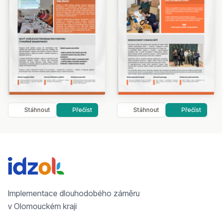
Stáhnout
Přečíst
Stáhnout
Přečíst
Implementace dlouhodobého záměru
v Olomouckém kraji