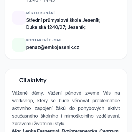
12:45 - 14:45
MÍSTO KONÁNÍ
Střední průmyslová škola Jeseník;
Dukelská 1240/27; Jeseník;
KONTAKTNÍ E-MAIL
penaz@emkojesenik.cz
Cíl aktivity
Vážené dámy, Vážení pánové zveme Vás na
workshop, který se bude věnovat problematice
aktivního zapojení žáků do pohybových aktivit
současného školního i mimoškolního vzdělávání,
zdravému životnímu stylu.
Mgr. Lenka Fasnerová, Fyzioterapeutka, Centrum