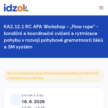
Ope
KA2.12.1 RC APA Workshop - „Flow rope“ -
kondiční a koordinační cvičení a rytmizace
pohybu v rozvoji pohybové gramotnosti žáků
a SM systém
Rozvoj pohybové gramotnosti a bezpečného prostředí ve
vzdělávání pro všechny
DATUM A ČAS
16. 6. 2026