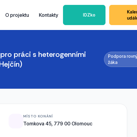
Kale
O projektu
Kontakty
IDZko
udál
pro práci s heterogenními
Podpora rovnýc
Hejčín)
žáka
MÍSTO KONÁNÍ
Tomkova 45, 779 00 Olomouc