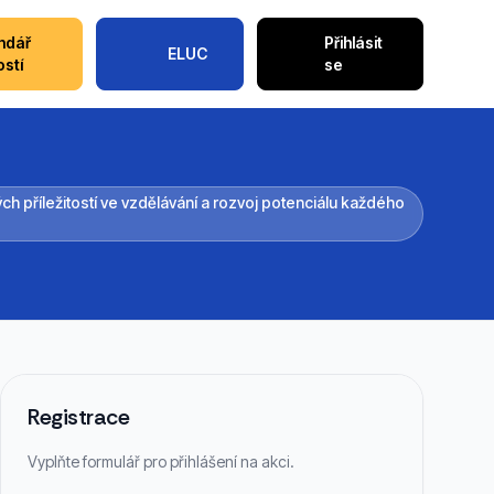
ndář
Přihlásit
ELUC
ostí
se
h příležitostí ve vzdělávání a rozvoj potenciálu každého
Registrace
Vyplňte formulář pro přihlášení na akci.