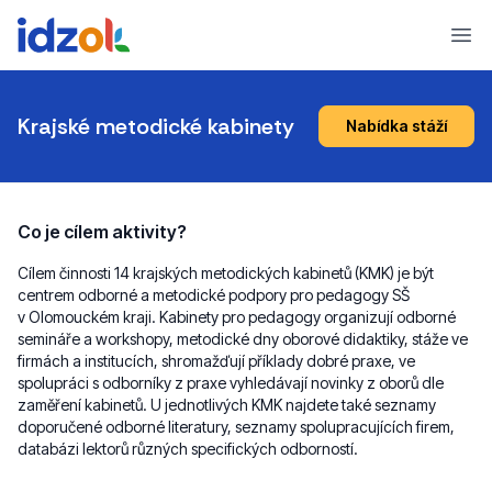
Ope
Krajské metodické kabinety
Nabídka stáží
Co je cílem aktivity?
Cílem činnosti 14 krajských metodických kabinetů (KMK) je být
centrem odborné a metodické podpory pro pedagogy SŠ
v Olomouckém kraji. Kabinety pro pedagogy organizují odborné
semináře a workshopy, metodické dny oborové didaktiky, stáže ve
firmách a institucích, shromažďují příklady dobré praxe, ve
spolupráci s odborníky z praxe vyhledávají novinky z oborů dle
zaměření kabinetů. U jednotlivých KMK najdete také seznamy
doporučené odborné literatury, seznamy spolupracujících firem,
databázi lektorů různých specifických odborností.