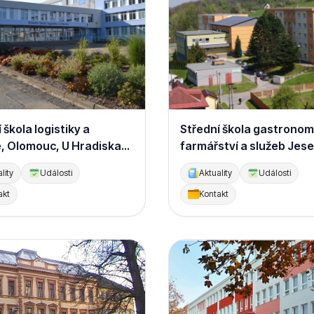
 škola logistiky a
Střední škola gastronom
, Olomouc, U Hradiska
farmářství a služeb Jese
lity
Události
Aktuality
Události
akt
Kontakt