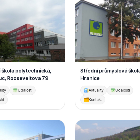
 škola polytechnická,
Střední průmyslová škol
c, Rooseveltova 79
Hranice
lity
Události
Aktuality
Události
akt
Kontakt