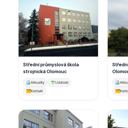
Střední průmyslová škola
Střední
strojnická Olomouc
Olomou
Aktuality
Události
Aktua
Kontakt
Kont