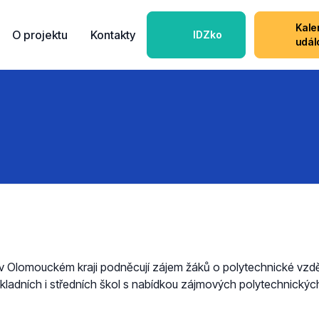
Kale
O projektu
Kontakty
IDZko
udál
h v Olomouckém kraji podněcují zájem žáků o polytechnické vz
kladních i středních škol s nabídkou zájmových polytechnických 