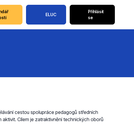
ndář
Přihlásit
ELUC
ostí
se
dělávání cestou spolupráce pedagogů středních
aktivit. Cílem je zatraktivnění technických oborů