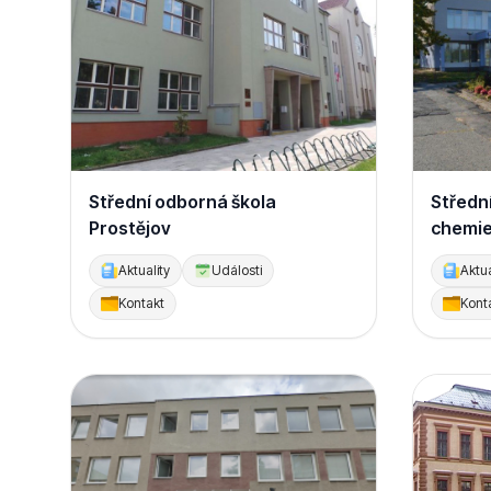
Střední odborná škola
Střední
Prostějov
chemie
29
Aktuality
Události
Aktua
Kontakt
Kont