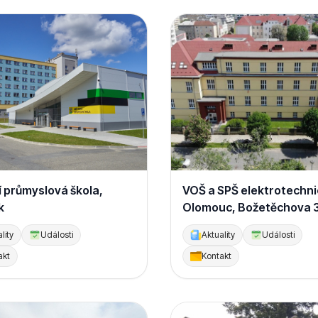
í průmyslová škola,
VOŠ a SPŠ elektrotechni
k
Olomouc, Božetěchova 
lity
Události
Aktuality
Události
akt
Kontakt