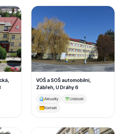
cká,
VOŠ a SOŠ automobilní,
3
Zábřeh, U Dráhy 6
Aktuality
Události
Kontakt