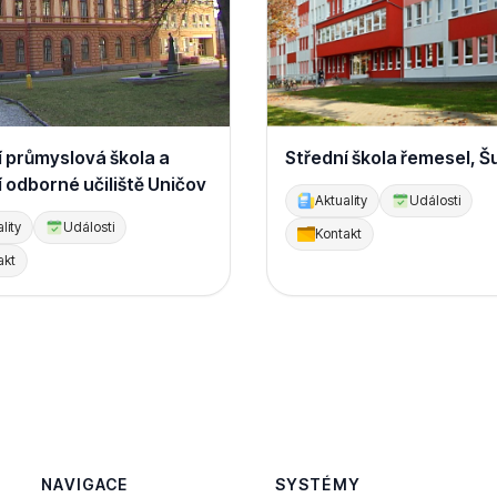
í průmyslová škola a
Střední škola řemesel, 
 odborné učiliště Uničov
Aktuality
Události
lity
Události
Kontakt
akt
NAVIGACE
SYSTÉMY